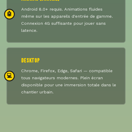
Android 8.0+ requis. Animations fluides
🤖
même sur les appareils d'entrée de gamme.
Connexion 4G suffisante pour jouer sans
latence.
Desktop
Chrome, Firefox, Edge, Safari — compatible
💻
tous navigateurs modernes. Plein écran
disponible pour une immersion totale dans le
chantier urbain.