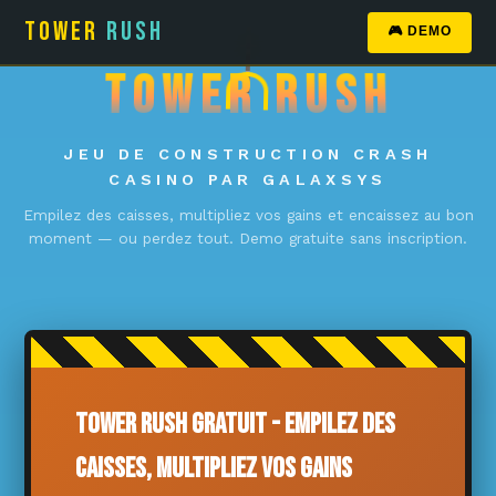
TOWER
RUSH
🎮 DEMO
TOWER RUSH
JEU DE CONSTRUCTION CRASH
CASINO PAR GALAXSYS
Empilez des caisses, multipliez vos gains et encaissez au bon
moment — ou perdez tout. Demo gratuite sans inscription.
Tower Rush Gratuit - Empilez des
Caisses, Multipliez vos Gains