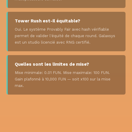
Tower Rush est-il équitable?
Oui. Le système Provably Fair avec hash vérifiable
permet de valider l'équité de chaque round. Galaxsys
est un studio licencié avec RNG certifié.
Quelles sont les limites de mise?
Mise minimale: 0.01 FUN. Mise maximale: 100 FUN.
Gain plafonné à 10,000 FUN — soit x100 sur la mise
max.