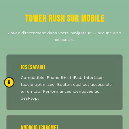
Tower Rush sur Mobile
Jouez directement dans votre navigateur — aucune app
nécessaire.
iOS (Safari)
Compatible iPhone 8+ et iPad. Interface
📱
tactile optimisée. Bouton cashout accessible
en un tap. Performances identiques au
desktop.
Android (Chrome)