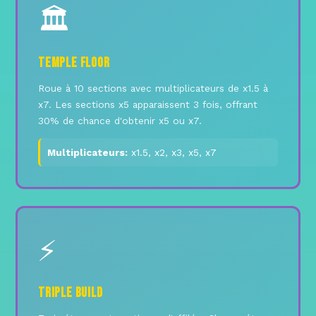
🏛️
Temple Floor
Roue à 10 sections avec multiplicateurs de x1.5 à
x7. Les sections x5 apparaissent 3 fois, offrant
30% de chance d'obtenir x5 ou x7.
Multiplicateurs:
x1.5, x2, x3, x5, x7
⚡
Triple Build