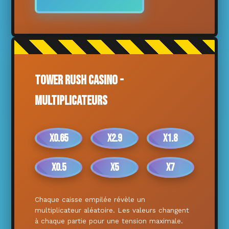
Tower Rush Casino -
Multiplicateurs
x0.65
x2.9
x1.8
x0.5
x5
x7
Chaque caisse empilée révèle un
multiplicateur aléatoire. Les valeurs changent
à chaque partie pour une tension maximale.