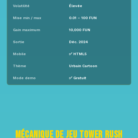
Volatilité
Élevée
Mise min / max
0.01 – 100 FUN
Gain maximum
10,000 FUN
Sortie
Déc. 2024
Mobile
✅ HTML5
Thème
Urbain Cartoon
Mode demo
✅ Gratuit
Mécanique de Jeu Tower Rush