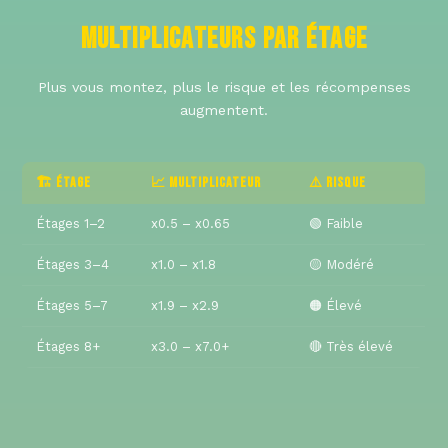
Multiplicateurs par Étage
Plus vous montez, plus le risque et les récompenses
augmentent.
🏗️ Étage
📈 Multiplicateur
⚠️ Risque
Étages 1–2
x0.5 – x0.65
🟢 Faible
Étages 3–4
x1.0 – x1.8
🟡 Modéré
Étages 5–7
x1.9 – x2.9
🟠 Élevé
Étages 8+
x3.0 – x7.0+
🔴 Très élevé